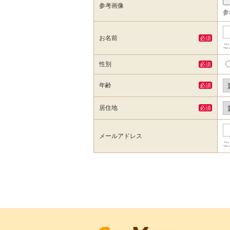
参考画像
参
お名前
必須
ご
性別
必須
年齢
必須
居住地
必須
メールアドレス
ご