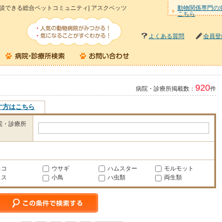
談できる総合ペットコミュニティ| アスクベッツ
動物関係専門の
こちら
よくある質問
会員登
920
病院・診療所掲載数：
件
す方はこちら
院・診療所
ネコ
ウサギ
ハムスター
モルモット
リス
小鳥
ハ虫類
両生類