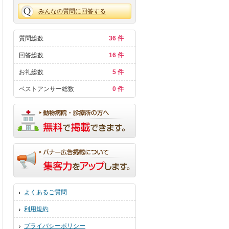
みんなの質問に回答する
質問総数
36 件
回答総数
16 件
お礼総数
5 件
ベストアンサー総数
0 件
よくあるご質問
利用規約
プライバシーポリシー