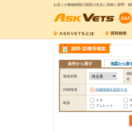
お近くの動物病院の獣医の先生に気軽に質問・相
条件から探す
地図から探
病
都道府県
名
詳細地域
詳細地域を設定する
イヌ
取扱
フェレット