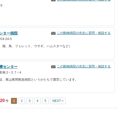
-5
ンター病院
この動物病院の先生に質問・相談する
-24-5
、猫、鳥、フェレット、ウサギ、ハムスターなど）
療センター
この動物病院の先生に質問・相談する
富南２−２７−４
設、夜は夜間救急病院というかたちで運営しています。
20
件
1
2
3
4
5
NEXT >