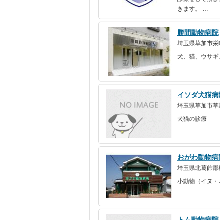
きます。 …
勝間動物病院
埼玉県草加市栄町3
犬、猫、ウサギ
イソダ犬猫病
埼玉県草加市草
犬猫の診療
おがわ動物病
埼玉県北葛飾郡松
小動物（イヌ・
トム動物病院