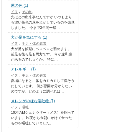
尿の色 (1)
イヌ
その他
先ほどの出来事なんですが いつもより
も濃い茶色の尿を犬がしているのを発見
しました。 今まで3年間一緒…
犬が足を気にする (1)
イヌ
手足・体の異常
犬が足を頻繁にペロペロと舐めます。
前足も後ろ足も両方です。 何か違和感
があるのでしょうか。 特に…
アレルギー (1)
イヌ
手足・体の異常
夏場になると、体をカミカミして痒そう
にしています。 何が原因か分からない
のですが、どのように調べれば…
メレンゲの様な嘔吐物 (1)
イヌ
嘔吐
10才のMシュナウザー（メス）を飼って
います。 昨夜から今朝にかけて食べた
ものを嘔吐していました。 …