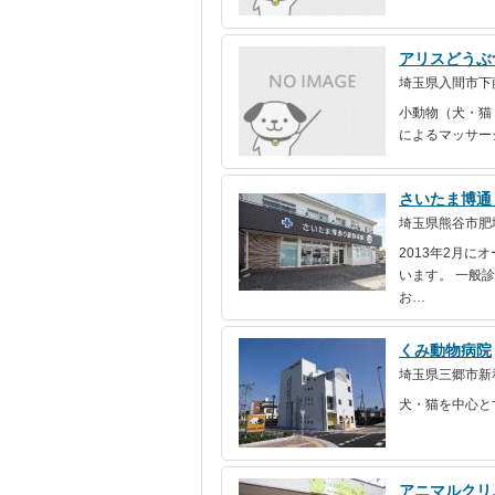
アリスどうぶ
埼玉県入間市下藤
小動物（犬・猫
によるマッサー
さいたま博通
埼玉県熊谷市肥塚1
2013年2月
います。 一般
お…
くみ動物病院
埼玉県三郷市新和1
犬・猫を中心と
アニマルクリ