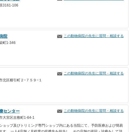
161-106
病院
この動物病院の先生に質問・相談する
町1-346
この動物病院の先生に質問・相談する
市北区櫛引町２−７５９−１
療センター
この動物病院の先生に質問・相談する
大宮区吉敷町1-64-1
ショップ及びトリミング専門ショップ内にある当院にて、予防医療および簡易
ます。 一人4店舗／月程度の提携先を担当し、その店舗の巡回・診療をして頂