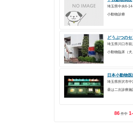
埼玉県中央6-14
小動物診療
どうぶつのセ
埼玉県川口市前川4
小動物臨床（犬
日本小動物医
埼玉県所沢市中
昼は二次診療施
86
1-
件中