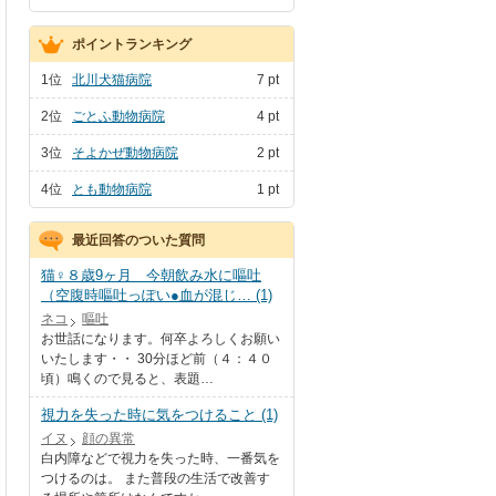
ポイントランキング
1位
北川犬猫病院
7 pt
2位
ごとふ動物病院
4 pt
3位
そよかぜ動物病院
2 pt
4位
とも動物病院
1 pt
最近回答のついた質問
猫♀８歳9ヶ月 今朝飲み水に嘔吐
（空腹時嘔吐っぽい●血が混じ… (1)
ネコ
嘔吐
お世話になります。何卒よろしくお願い
いたします・・ 30分ほど前（４：４０
頃）鳴くので見ると、表題…
視力を失った時に気をつけること (1)
イヌ
顔の異常
白内障などで視力を失った時、一番気を
つけるのは。 また普段の生活で改善す