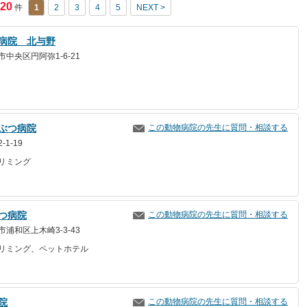
20
件
1
2
3
4
5
NEXT >
病院 北与野
中央区円阿弥1-6-21
ぶつ病院
この動物病院の先生に質問・相談する
1-19
リミング
つ病院
この動物病院の先生に質問・相談する
浦和区上木崎3-3-43
リミング、ペットホテル
院
この動物病院の先生に質問・相談する