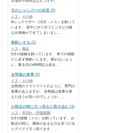
る場所や箇所はなんですか。
犬のシャンプーの頻度 (2)
イヌ
その他
Mシュナウザー（10才・メス）を飼って
います。 背中にボツボツとニキビの様
な出来物ができてしまいまし…
車酔いする (1)
イヌ
嘔吐
6才の雑種を飼っています。 車での移動
だと必ず車酔いします。 酔わないよう
に、乗る日の4時間以上前ま…
去勢後の食事 (1)
イヌ
その他
去勢用のドライフードのように、専門の
食事がありますが、 去勢後は食事を変
えたほうが良いのでしょうか。…
お散歩の時に引っ張ると咳き込む (1)
イヌ
息切れ・呼吸困難
6才の雑種（メス）を飼っています。 お
散歩の時に、興味のあるものを見つける
とグイグイ引っ張ります。 …