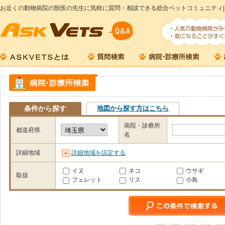
お近くの動物病院の獣医の先生に気軽に質問・相談できる総合ペットコミュニティ|
条件から探す
地図から探す方はこちら
病院・診療所
都道府県
名
詳細地域
詳細地域を設定する
イヌ
ネコ
ウサギ
取扱
フェレット
リス
小鳥