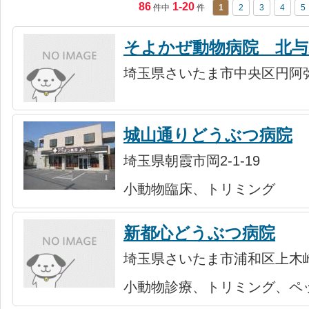
86
1-20
件中
件
1
2
3
4
5
そよかぜ動物病院 北与
埼玉県さいたま市中央区円阿弥1
城山通りどうぶつ病院
埼玉県朝霞市岡2-1-19
小動物臨床、トリミング
新都心どうぶつ病院
埼玉県さいたま市浦和区上木崎3
小動物診療、トリミング、ペ