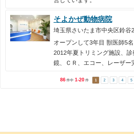
そよかぜ動物病院
埼玉県さいたま市中央区鈴谷2−6
オープンして3年目 獣医師5
2012年夏トリミング施設、
鏡、ＣＲ、エコー、レーザー
86
1-20
件中
件
1
2
3
4
5