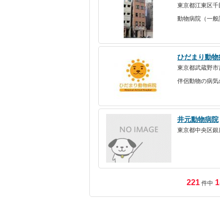
東京都江東区千
動物病院（一般
ひだまり動物
東京都武蔵野市吉
伴侶動物の病気
井元動物病院
東京都中央区銀
221
1
件中