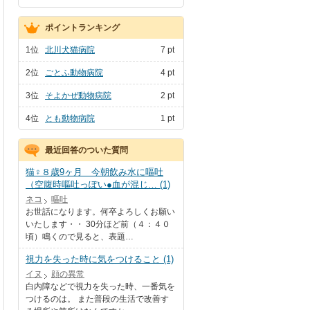
ポイントランキング
1位
北川犬猫病院
7 pt
2位
ごとふ動物病院
4 pt
3位
そよかぜ動物病院
2 pt
4位
とも動物病院
1 pt
最近回答のついた質問
猫♀８歳9ヶ月 今朝飲み水に嘔吐
（空腹時嘔吐っぽい●血が混じ… (1)
ネコ
嘔吐
お世話になります。何卒よろしくお願い
いたします・・ 30分ほど前（４：４０
頃）鳴くので見ると、表題…
視力を失った時に気をつけること (1)
イヌ
顔の異常
白内障などで視力を失った時、一番気を
つけるのは。 また普段の生活で改善す