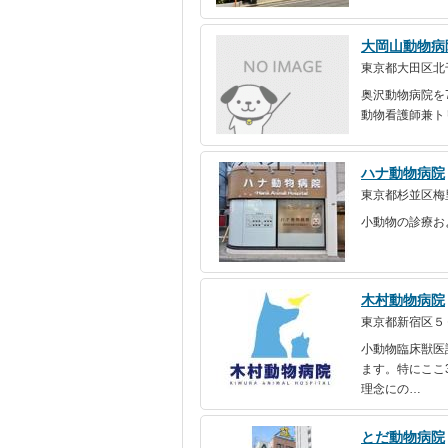
大岡山動物病
東京都大田区北千
奥沢動物病院を
動物看護師兼ト
ハナ動物病院
東京都杉並区梅
小動物の診療お
木村動物病院
東京都新宿区５
小動物臨床獣医
ます。特にここ
理念にの…
とだ動物病院