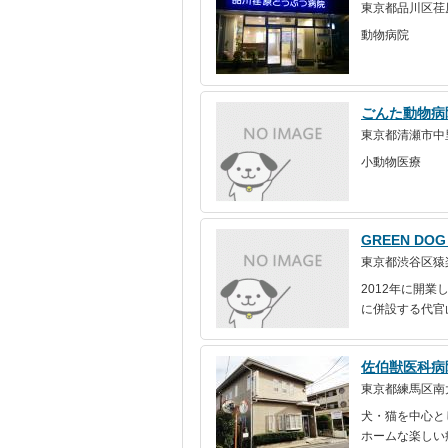
東京都品川区荏原4
動物病院
ごんた動物病
東京都清瀬市中里2
小動物医療
GREEN D
東京都渋谷区猿楽町1
2012年に開業し
に併設する代官
佐伯獣医科病
東京都練馬区南大泉
犬・猫を中心と
ホームな楽しい