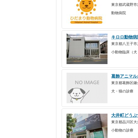
東京都武蔵野市吉
動物病院
キロロ動物病
東京都八王子市川
小動物臨床（犬
葛飾アニマル
東京都葛飾区鎌倉1
犬・猫の診療
大井町どうぶ
東京都品川区大
小動物の診療