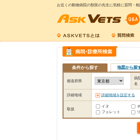
お近くの動物病院の獣医の先生に気軽に質問・相
条件から探す
地図から探
病
都道府県
名
詳細地域
詳細地域を設定する
イヌ
取扱
フェレット