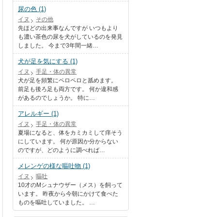
尿の色 (1)
イヌ
その他
先ほどの出来事なんですが いつもより
も濃い茶色の尿を犬がしているのを発見
しました。 今まで3年間一緒…
犬が足を気にする (1)
イヌ
手足・体の異常
犬が足を頻繁にペロペロと舐めます。
前足も後ろ足も両方です。 何か違和感
があるのでしょうか。 特に…
アレルギー (1)
イヌ
手足・体の異常
夏場になると、体をカミカミして痒そう
にしています。 何が原因か分からない
のですが、どのように調べれば…
メレンゲの様な嘔吐物 (1)
イヌ
嘔吐
10才のMシュナウザー（メス）を飼って
います。 昨夜から今朝にかけて食べた
ものを嘔吐していました。 …