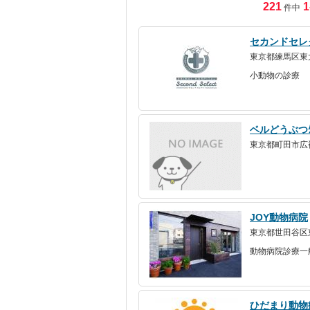
221
1
件中
セカンドセレ
東京都練馬区東大
小動物の診療
ベルどうぶつｸﾘ
東京都町田市広袴2
JOY動物病院
東京都世田谷区東
動物病院診療一
ひだまり動物