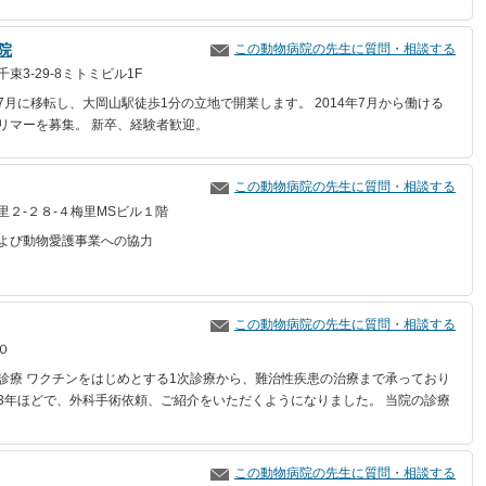
院
この動物病院の先生に質問・相談する
束3-29-8ミトミビル1F
7月に移転し、大岡山駅徒歩1分の立地で開業します。 2014年7月から働ける
リマーを募集。 新卒、経験者歓迎。
この動物病院の先生に質問・相談する
里２-２８-４梅里MSビル１階
よび動物愛護事業への協力
この動物病院の先生に質問・相談する
０
診療 ワクチンをはじめとする1次診療から、難治性疾患の治療まで承っており
3年ほどで、外科手術依頼、ご紹介をいただくようになりました。 当院の診療
この動物病院の先生に質問・相談する