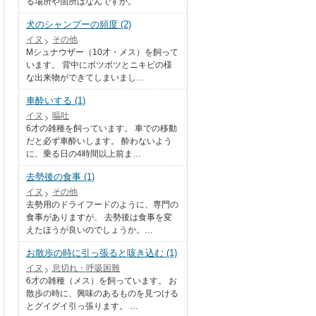
る場所や箇所はなんですか。
犬のシャンプーの頻度 (2)
イヌ
その他
Mシュナウザー（10才・メス）を飼って
います。 背中にボツボツとニキビの様
な出来物ができてしまいまし…
車酔いする (1)
イヌ
嘔吐
6才の雑種を飼っています。 車での移動
だと必ず車酔いします。 酔わないよう
に、乗る日の4時間以上前ま…
去勢後の食事 (1)
イヌ
その他
去勢用のドライフードのように、専門の
食事がありますが、 去勢後は食事を変
えたほうが良いのでしょうか。…
お散歩の時に引っ張ると咳き込む (1)
イヌ
息切れ・呼吸困難
6才の雑種（メス）を飼っています。 お
散歩の時に、興味のあるものを見つける
とグイグイ引っ張ります。 …