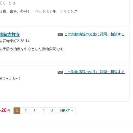
田６−１３
診療、歯科、外科）、ペットホテル、トリミング
病院吉祥寺
この動物病院の先生に質問・相談する
祥寺東町2-38-14
の予防や治療を中心とした動物病院です。
この動物病院の先生に質問・相談する
座２−１３−４
-20
件
1
2
3
4
5
NEXT >