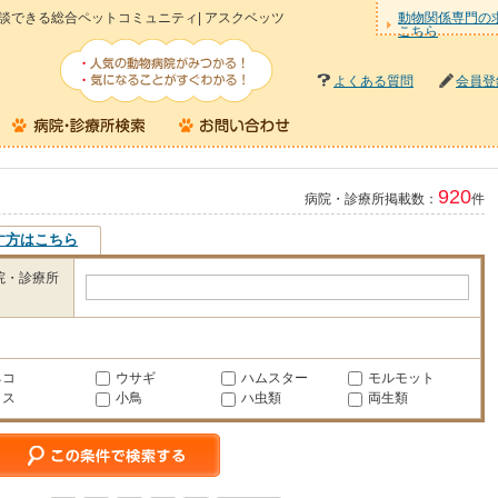
談できる総合ペットコミュニティ| アスクベッツ
動物関係専門の
こちら
よくある質問
会員登
920
病院・診療所掲載数：
件
す方はこちら
院・診療所
ネコ
ウサギ
ハムスター
モルモット
リス
小鳥
ハ虫類
両生類