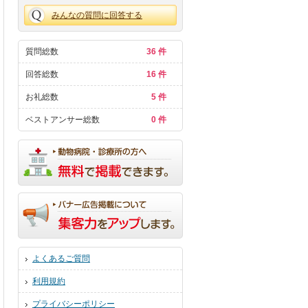
みんなの質問に回答する
質問総数
36 件
回答総数
16 件
お礼総数
5 件
ベストアンサー総数
0 件
よくあるご質問
利用規約
プライバシーポリシー