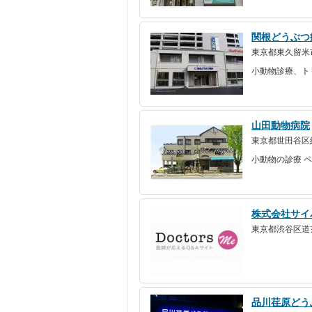
関根どうぶつ
東京都東久留米市
小動物診療、ト
山田動物病院
東京都世田谷区給田
小動物の診療 
株式会社サイ
東京都渋谷区道玄
品川荏原どう