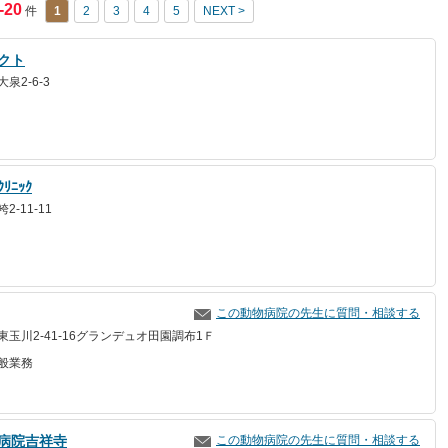
-20
件
1
2
3
4
5
NEXT >
クト
泉2-6-3
ﾆｯｸ
-11-11
この動物病院の先生に質問・相談する
玉川2-41-16グランデュオ田園調布1Ｆ
般業務
病院吉祥寺
この動物病院の先生に質問・相談する