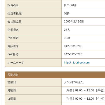
担当者名
畠中 道昭
担当者役職
院長
会社設立日
2002年2月16日
従業員数
27人
平均年齢
30歳
電話番号
042-392-0205
FAX番号
042-392-0228
ホームページ
http://midori-vet.com
営業内容
営業日
月/火/水/木/金/土
月曜日
【午前】09:00 ～ 12:00 【午後】0
火曜日
【午前】09:00 ～ 12:00 【午後】0