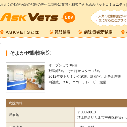
お近くの動物病院の獣医の先生に気軽に質問・相談できる総合ペットコミュニティ|
そよかぜ動物病院
オープンして3年目
獣医師5名、そのほかスタッフ6名
2012年夏トリミング施設、診察室、ホテル増設
内視鏡、ＣＲ、エコー、レーザー完備
病院情報
〒338-0013
所在地
埼玉県さいたま市中央区鈴谷2−63