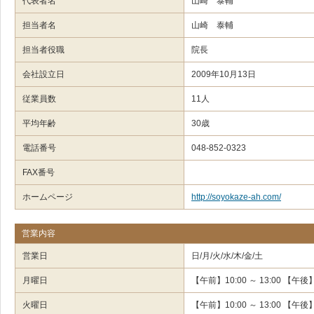
代表者名
山崎 泰輔
担当者名
山崎 泰輔
担当者役職
院長
会社設立日
2009年10月13日
従業員数
11人
平均年齢
30歳
電話番号
048-852-0323
FAX番号
ホームページ
http://soyokaze-ah.com/
営業内容
営業日
日/月/火/水/木/金/土
月曜日
【午前】10:00 ～ 13:00 【午後】1
火曜日
【午前】10:00 ～ 13:00 【午後】0