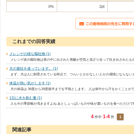
0%
2pt
これまでの回答実績
メレンゲの様な嘔吐物 (1)
メレンゲ状の嘔吐物は胃の中に出された胃酸が空気と混ざり合って吐き出されたもの
犬の避妊を迷っています。 (1)
まず、犬は人に飼育されている時点で、つらいとかかなしいとかの感情にならないと
体温が熱い気がします (1)
犬の体温は 38度から39度後半までを平熱とします。 人は体中から汗をかくことが
1日に水を飲む量 (1)
人も今の季節喉が渇きますよね あとしょっぱいものや味が濃いものを食べただけで
4
1-4
件中
件
1
関連記事