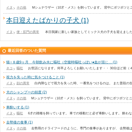
イヌ
その他
Mシュナウザー（10才・メス）を飼っています。 背中にボツボツ
本日迎えたばかりの子犬 (1)
イヌ
便・肛門の異常
本日我家に新しい家族としてミックス犬の子犬を迎えました
最近回答のついた質問
猫♀８歳9ヶ月 今朝飲み水に嘔吐（空腹時嘔吐っぽい●血が混じ… (1)
ネコ
嘔吐
お世話になります。何卒よろしくお願いいたします・・ 30分ほど前（
視力を失った時に気をつけること (1)
イヌ
顔の異常
白内障などで視力を失った時、一番気をつけるのは。 また普段の
犬のシャンプーの頻度 (2)
イヌ
その他
Mシュナウザー（10才・メス）を飼っています。 背中にボツボツと
車酔いする (1)
イヌ
嘔吐
6才の雑種を飼っています。 車での移動だと必ず車酔いします。 酔わ
去勢後の食事 (1)
イヌ
その他
去勢用のドライフードのように、専門の食事がありますが、 去勢後