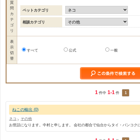
質
問
ペットカテゴリ
カ
テ
相談カテゴリ
ゴ
リ
表
示
すべて
公式
一般
切
替
1
1-1
件中
件
1
ねこの輸出 (0)
ネコ
その他
お世話になります。中村と申します。 会社の都合で仙台からタイ・バンコク