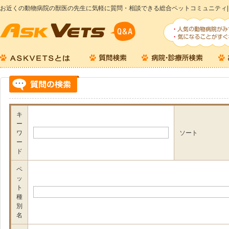
お近くの動物病院の獣医の先生に気軽に質問・相談できる総合ペットコミュニティ|
キ
ー
ワ
ソート
ー
ド
ペ
ッ
ト
種
別
名