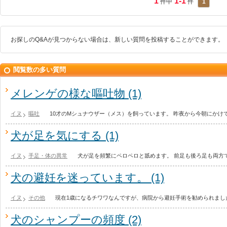
1
1-1
件中
件
1
お探しのQ&Aが見つからない場合は、新しい質問を投稿することができます。
閲覧数の多い質問
メレンゲの様な嘔吐物 (1)
イヌ
嘔吐
10才のMシュナウザー（メス）を飼っています。 昨夜から今朝にかけ
犬が足を気にする (1)
イヌ
手足・体の異常
犬が足を頻繁にペロペロと舐めます。 前足も後ろ足も両方で
犬の避妊を迷っています。 (1)
イヌ
その他
現在1歳になるチワワなんですが、病院から避妊手術を勧められまし
犬のシャンプーの頻度 (2)